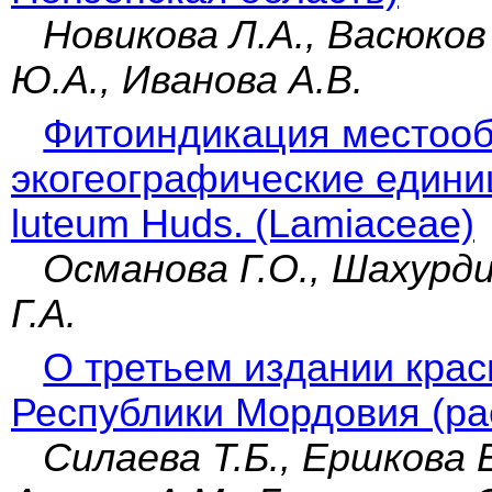
Новикова Л.А., Васюко
Ю.А., Иванова А.В.
Фитоиндикация местооб
экогеографические едини
luteum Huds. (Lamiaceae)
Османова Г.О., Шахурди
Г.А.
О третьем издании крас
Республики Мордовия (ра
Силаева Т.Б., Ершкова 