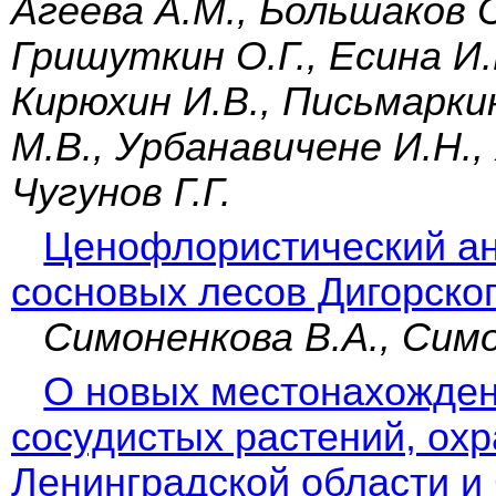
Агеева А.М., Большаков С
Гришуткин О.Г., Есина И.Г
Кирюхин И.В., Письмарки
М.В., Урбанавичене И.Н., 
Чугунов Г.Г.
Ценофлористический а
сосновых лесов Дигорско
Симоненкова В.А., Симо
О новых местонахожден
сосудистых растений, ох
Ленинградской области и